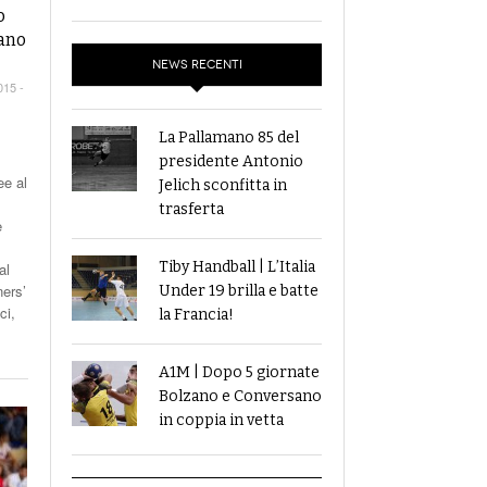
o
taff Azzurri:
zionale F | Buona Italia A Montesilvano Ma
sano
e 2018
- 31 May 2018
nce La Polonia 25-33
NEWS RECENTI
View All
015 -
La Pallamano 85 del
presidente Antonio
ee al
Jelich sconfitta in
trasferta
e
Tiby Handball | L’Italia
al
ers’
Under 19 brilla e batte
ci,
la Francia!
A1M | Dopo 5 giornate
Bolzano e Conversano
in coppia in vetta