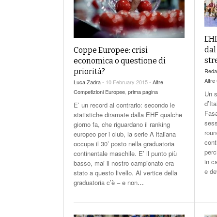
EHF
dal
Coppe Europee: crisi
st
economica o questione di
priorità?
Redaz
Altre
Luca Zadra
- 10 February 2015 -
Altre
Competizioni Europee
,
prima pagina
Un s
d’It
E’ un record al contrario: secondo le
Fasa
statistiche diramate dalla EHF qualche
sess
giorno fa, che riguardano il ranking
roun
europeo per i club, la serie A italiana
cont
occupa il 30’ posto nella graduatoria
perc
continentale maschile. E’ il punto più
in c
basso, mai il nostro campionato era
e de
stato a questo livello. Al vertice della
graduatoria c’è – e non
…