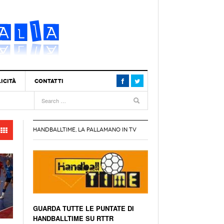
ICITÀ
CONTATTI
9 Brilla E Batte La
by Handball | L’Italia Under 19 Brilla E Batte La
- 26 October 2018
ancia!
HANDBALLTIME, LA PALLAMANO IN TV
e Il Girone
zionale U18 M | L’Italia Vince Il Girone
-
-
 Con La Svizzera
battuta: Sabato Semifinale Con La Svizzera
 August 2018
ante Anche Contro
zionale U18 M | Italia Brillante Anche Contro
t 2018
- 14 August 2018
 Finlandia: 32-17!
ittoria A Tbilisi:
zionale U18 M | Esordio Con Vittoria A Tbilisi:
GUARDA TUTTE LE PUNTATE DI
ust 2018
- 12 August 2018
recia Battuta 20-27
HANDBALLTIME SU RTTR