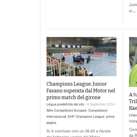
Juni
si
…
Champions League: Junior
Fasano superata dal Motor nel
A t
primo match del girone
Tri
Lingua predefinita del sito
- 6 September 2014 -
Kae
Altre Competizioni Europee
,
Competizioni
Lingu
Internazionali
,
EHF Champions League
,
prima
Comp
pagina
Cons
Si è concluso con un 36-20 a favore
da R
dei fortissimi ucraini del Motor