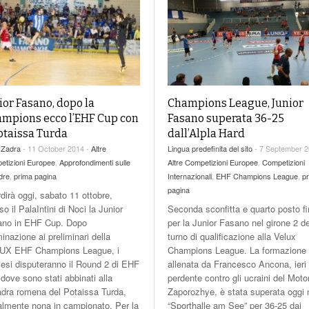
Champions League, Junior
ior Fasano, dopo la
Fasano superata 36-25
mpions ecco l’EHF Cup con
dall’Alpla Hard
Potaissa Turda
Lingua predefinita del sito
- 7 September 2
 Zadra
- 11 October 2014 -
Altre
Altre Competizioni Europee
,
Competizioni
etizioni Europee
,
Approfondimenti sulle
Internazionali
,
EHF Champions League
,
p
dre
,
prima pagina
pagina
dirà oggi, sabato 11 ottobre,
Seconda sconfitta e quarto posto fi
so il PalaIntini di Noci la Junior
per la Junior Fasano nel girone 2 de
ano in EHF Cup. Dopo
turno di qualificazione alla Velux
iminazione ai preliminari della
Champions League. La formazione
UX EHF Champions League, i
allenata da Francesco Ancona, ieri
iesi disputeranno il Round 2 di EHF
perdente contro gli ucraini del Moto
dove sono stati abbinati alla
Zaporozhye, è stata superata oggi 
dra romena del Potaissa Turda,
“Sporthalle am See” per 36-25 dai
almente nona in campionato. Per la