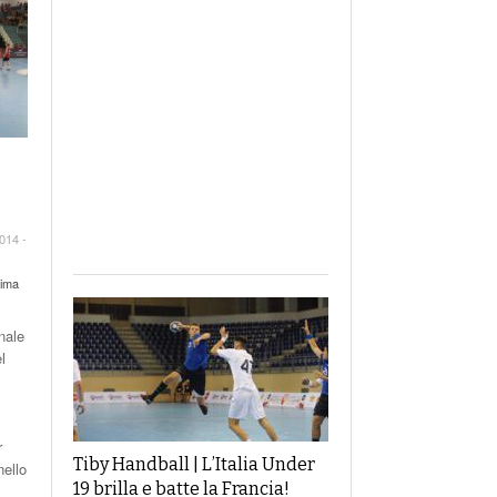
014 -
rima
nale
l
r
Tiby Handball | L’Italia Under
nello
19 brilla e batte la Francia!