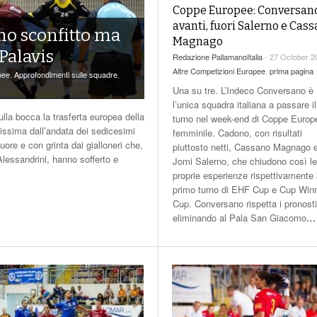
Coppe Europee: Conversan
A1F | Torna In Campo La Massima Serie
Nazionali | Riorganizzati Gli S
Na
avanti, fuori Salerno e Cas
- 1 December
- 6 Jun
Femminile Con La 9^ Giornata
Hrupec Alla Femminile
Vi
no sconfitto ma
Magnago
2017
View All
 Palavis
Redazione PallamanoItalia
- 27 October 2
View All
Altre Competizioni Europee
,
prima pagina
pee
,
Approfondimenti sulle squadre
,
Una su tre. L’Indeco Conversano è
l’unica squadra italiana a passare il
lla bocca la trasferta europea della
turno nel week-end di Coppe Europ
ssima dall’andata dei sedicesimi
femminile. Cadono, con risultati
uore e con grinta dai gialloneri che,
piuttosto netti, Cassano Magnago 
lessandrini, hanno sofferto e
Jomi Salerno, che chiudono così le
proprie esperienze rispettivamente 
primo turno di EHF Cup e Cup Winn
Cup. Conversano rispetta i pronosti
eliminando al Pala San Giacomo
…