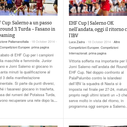
 Cup: Salerno a un passo
EHF Cup | Salerno OK
 round 3, Turda – Fasano in
nell’andata, oggi il ritorno 
reaming
l’IBV
ione PallamanoItalia
- 18 October 2014 -
Luca Zadra
- 18 October 2014 -
Altre
 Competizioni Europee
,
prima pagina
Competizioni Europee
,
Competizioni
Internazionali
,
prima pagina
abato di EHF Cup per i campioni
alia maschile e femminile. Junior
Vittoria sofferta ma importante per 
no e Jomi Salerno si giocano in
Jomi Salerno nell’andata del Round
anta minuti la qualificazione al
EHF Cup. Nel doppio confronto al
d 3 della manifestazione
PalaPalumbo contro le islandesi
inentale. Si parte da punti diversi,
dell’IBV la squadra di Nasta si è
hé i fasanesi giocano in trasferta,
imposta nel finale per 27-24, matu
asa dei rumeni del Potaissa Turda,
proprio negli ultimi istanti un +3 ch
vono recuperare una rete dopo la
…
serve molto in vista del ritorno, in
programma oggi sempre a Salerno.