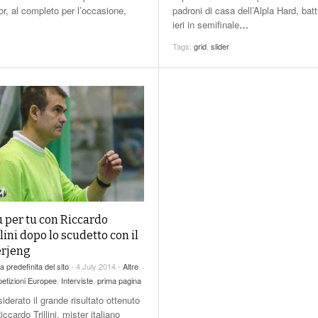
padroni di casa dell’Alpla Hard, batt
or, al completo per l’occasione,
ieri in semifinale
…
Tags:
grid
,
slider
u per tu con Riccardo
llini dopo lo scudetto con il
rjeng
a predefinita del sito
- 4 July 2014 -
Altre
etizioni Europee
,
Interviste
,
prima pagina
iderato il grande risultato ottenuto
iccardo Trillini, mister italiano