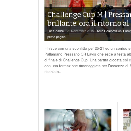
Challenge Cup M | Pressa
brillante: ora il ritorno al
Luca Zadra
- 22 November 2015 -
Altre Competizioni Euro
prima pagina
Finisce con una sconfitta per 25-21 ed un sorriso su
Pallamano Pressano CR Lavis che esce a testa alti
di finale di Challenge Cup. Una partita giocata col c
con una formazione rimaneggiata per l’assenza di A
rischiato
…