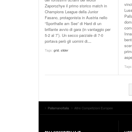
vinc
Zaporozhye il primo storico match in
Luss
Champions League della Junior
Pall
Fasano, protagonista in Austria nello
doma
“Sporthalle am See” di Hard di un
come
brillante avvio di gara (in vantaggio per
Inna
5-2 al 7’). Un secco parziale di 7-0
bent
portava però gli uomini di
…
scen
Tags:
grid
,
slider
prim
aspe
Tags
PallamanoItalia
Altre Competizioni Europee