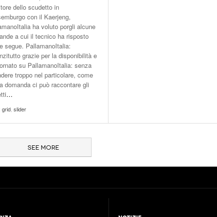
itore dello scudetto in
emburgo con il Kaerjeng,
amanoItalia ha voluto porgli alcune
nde a cui il tecnico ha risposto
 segue. PallamanoItalia:
nzitutto grazie per la disponibilità e
ornato su PallamanoItalia: senza
dere troppo nel particolare, come
a domanda ci può raccontare gli
tti
…
:
grid
,
slider
SEE MORE