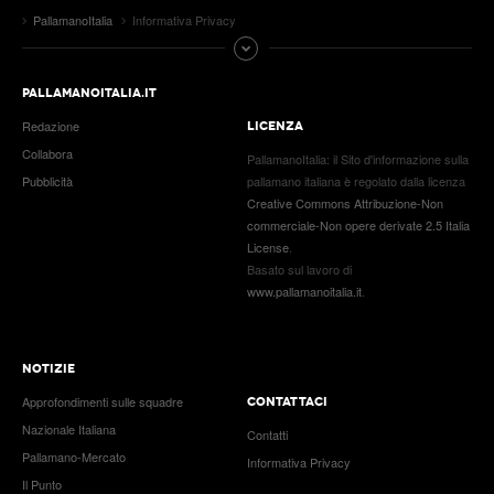
PallamanoItalia
Informativa Privacy
PALLAMANOITALIA.IT
Redazione
LICENZA
Collabora
PallamanoItalia
: il
Sito d'informazione sulla
Pubblicità
pallamano italiana
è regolato dalla licenza
Creative Commons Attribuzione-Non
commerciale-Non opere derivate 2.5 Italia
License
.
Basato sul lavoro di
www.pallamanoitalia.it
.
NOTIZIE
Approfondimenti sulle squadre
CONTATTACI
Nazionale Italiana
Contatti
Pallamano-Mercato
Informativa Privacy
Il Punto