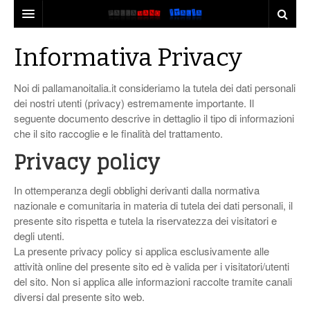
LA REDAZIONE
Informativa Privacy
NOTIZIE DAI CLUB
Noi di pallamanoitalia.it consideriamo la tutela dei dati personali
NOTIZIE AZZURRE
PALLAMANO FEMMINILE
dei nostri utenti (privacy) estremamente importante. Il
seguente documento descrive in dettaglio il tipo di informazioni
NOTIZIE DALL’EUROPA
APPROFONDIMENTI SULLE SQUADRE
NAZIONALE ITALIANA
che il sito raccoglie e le finalità del trattamento.
Privacy policy
PUBBLICITÀ
INTERVISTE
BEACH HANDBALL
COMPETIZIONI INTERNAZIONALI
CONTATTI
PALLAMANO-MERCATO
CON LA VALIGIA IN MANO…
EHF CHAMPIONS LEAGUE
In ottemperanza degli obblighi derivanti dalla normativa
nazionale e comunitaria in materia di tutela dei dati personali, il
ALTRE COMPETIZIONI EUROPEE
presente sito rispetta e tutela la riservatezza dei visitatori e
degli utenti.
La presente privacy policy si applica esclusivamente alle
attività online del presente sito ed è valida per i visitatori/utenti
del sito. Non si applica alle informazioni raccolte tramite canali
diversi dal presente sito web.