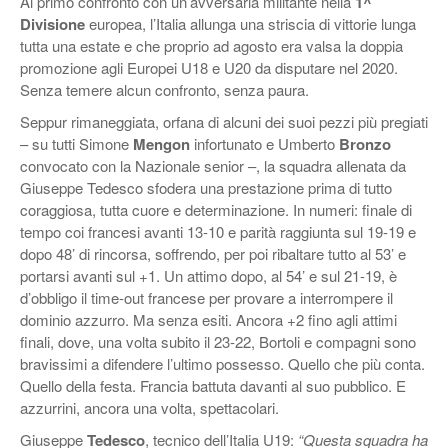
Al primo confronto con un’avversaria militante nella
1^
Divisione
europea, l’Italia allunga una striscia di vittorie lunga
tutta una estate e che proprio ad agosto era valsa la doppia
promozione agli Europei U18 e U20 da disputare nel 2020.
Senza temere alcun confronto, senza paura.
Seppur rimaneggiata, orfana di alcuni dei suoi pezzi più pregiati
– su tutti Simone
Mengon
infortunato e Umberto
Bronzo
convocato con la Nazionale senior –, la squadra allenata da
Giuseppe Tedesco sfodera una prestazione prima di tutto
coraggiosa, tutta cuore e determinazione. In numeri: finale di
tempo coi francesi avanti 13-10 e parità raggiunta sul 19-19 e
dopo 48’ di rincorsa, soffrendo, per poi ribaltare tutto al 53’ e
portarsi avanti sul +1. Un attimo dopo, al 54’ e sul 21-19, è
d’obbligo il time-out francese per provare a interrompere il
dominio azzurro. Ma senza esiti. Ancora +2 fino agli attimi
finali, dove, una volta subito il 23-22, Bortoli e compagni sono
bravissimi a difendere l’ultimo possesso. Quello che più conta.
Quello della festa. Francia battuta davanti al suo pubblico. E
azzurrini, ancora una volta, spettacolari.
Giuseppe
Tedesco
, tecnico dell’Italia U19:
“Questa squadra ha