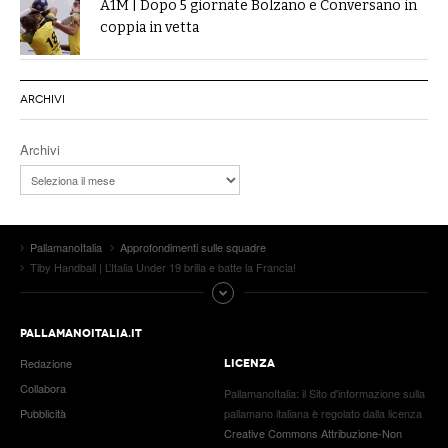
A1M | Dopo 5 giornate Bolzano e Conversano in
coppia in vetta
ARCHIVI
Archivi
PallamanoItalia
Approfondimenti sulle squadre
Tiby Handball | L’Italia Under 19 brilla e batte la Francia!
PALLAMANOITALIA.IT
Redazione
LICENZA
Collabora
PallamanoItalia
: il
Sito d'informazione sulla
Pubblicità
pallamano italiana
è regolato dalla licenza
Creative Commons Attribuzione-Non