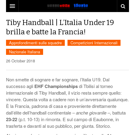
LA REDAZIONE
Tiby Handball | L’Italia Under 19
brilla e batte la Francia!
NOTIZIE DAI CLUB
Approfondimenti sulle squadre
Competizioni Internazionali
NOTIZIE AZZURRE
PALLAMANO FEMMINILE
Nazionale Italiana
NOTIZIE DALL’EUROPA
APPROFONDIMENTI SULLE SQUADRE
NAZIONALE ITALIANA
26 October 2018
PUBBLICITÀ
INTERVISTE
BEACH HANDBALL
COMPETIZIONI INTERNAZIONALI
Non smette di sognare e far sognare, l’Italia U19. Dal
CONTATTI
PALLAMANO-MERCATO
CON LA VALIGIA IN MANO…
EHF CHAMPIONS LEAGUE
successo agli
EHF
Championships
di Tbilisi al torneo
internazionale di Tiby Handball, il vizio resta sempre quello:
ALTRE COMPETIZIONI EUROPEE
vincere. Questa volta a cadere non è un’avversaria qualunque.
È la Francia, padrona di casa e proveniente direttamente
dall’élite dell’handball continentale
– anche giovanile –,
battuta
23-22
(p.t. 10-13) in rimonta. E sul campo di Eaubonne, in
trasferta e davanti al suo pubblico, per giunta. Storico.