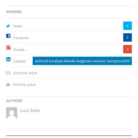
Sharing
0
Twitter
0
Facebook
0
Google +
active){li-icon[type=linkedin-bug][color=inverse] .background{fill
Linkedin
Email this article
Print this article
Authors
Luca Zadra