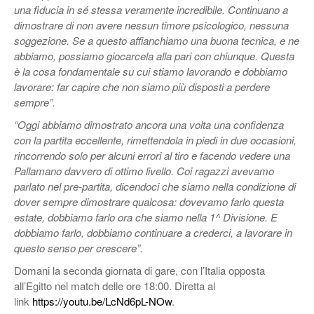
una fiducia in sé stessa veramente incredibile. Continuano a
dimostrare di non avere nessun timore psicologico, nessuna
soggezione. Se a questo affianchiamo una buona tecnica, e ne
abbiamo, possiamo giocarcela alla pari con chiunque. Questa
è la cosa fondamentale su cui stiamo lavorando e dobbiamo
lavorare: far capire che non siamo più disposti a perdere
sempre”.
“Oggi abbiamo dimostrato ancora una volta una confidenza
con la partita eccellente, rimettendola in piedi in due occasioni,
rincorrendo solo per alcuni errori al tiro e facendo vedere una
Pallamano davvero di ottimo livello. Coi ragazzi avevamo
parlato nel pre-partita, dicendoci che siamo nella condizione di
dover sempre dimostrare qualcosa: dovevamo farlo questa
estate, dobbiamo farlo ora che siamo nella 1^ Divisione. E
dobbiamo farlo, dobbiamo continuare a crederci, a lavorare in
questo senso per crescere”.
Domani la seconda giornata di gare, con l’Italia opposta
all’Egitto nel match delle ore 18:00. Diretta al
link
https://youtu.be/LcNd6pL-NOw
.