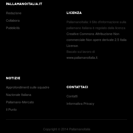
PALLAMANOITALIA.IT
Redazione
LICENZA
Collabora
PallamanoItalia
: il
Sito d'informazione sulla
Pubblicità
pallamano italiana
è regolato dalla licenza
Creative Commons Attribuzione-Non
commerciale-Non opere derivate 2.5 Italia
License
.
Basato sul lavoro di
www.pallamanoitalia.it
.
NOTIZIE
Approfondimenti sulle squadre
CONTATTACI
Nazionale Italiana
Contatti
Pallamano-Mercato
Informativa Privacy
Il Punto
Copyright © 2014 Pallamanoitalia