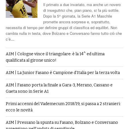
Il primato a due invariato, ma anche un novero
di inseguitrici che, pian piano, si fa più sottile.
Dopo la 5^ giornata, la Serie A1 Maschile
promette ancora sorprese e, soprattutto,
necessita di tempo per definire gruppi di classifica ed equilibri. Non
cambia nulla in testa, dove Bolzano e Conversano fanno tutto ciò che
c’è
…
A1M | Cologne vince il triangolare: è la 14^ ed ultima
qualificata al girone unico!
A1M | La Junior Fasano è Campione d’Italia per la terza volta
A1M | Fasano porta la finale a Gara-3, Merano, Cassano e
Gaeta sono in Serie A1
Primi accenni del Vademecum 2018/19, si passa a 2 stranieri:
ecco le novità
A1M | Pressano la spunta su Fasano, Bolzano e Conversano
pareggiano nell’andata di semifinale