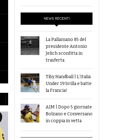
taff Azzurri:
zionale F | Buona Italia A Montesilvano Ma
e 2018
- 31 May 2018
nce La Polonia 25-33
NEWS RECENTI
View All
e
La Pallamano 85 del
presidente Antonio
Jelich sconfitta in
trasferta
Tiby Handball | L’Italia
Under 19 brilla e batte
la Francia!
A1M | Dopo 5 giornate
Bolzano e Conversano
in coppia in vetta