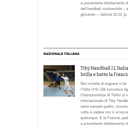
qualunque. È la Francia, pad
e proveniente direttamente da
dell’handball continentale –
giovanile –, battuta 23-22 (p.
NAZIONALE ITALIANA
Tiby Handball | L’Itali
brilla e batte la Franci
Non smette di sognare e far
l’Italia U19. Dal successo a
Championships di Tbilisi al 
internazionale di Tiby Handbal
resta sempre quello: vincer
volta a cadere non è un’avve
qualunque. È la Francia, pad