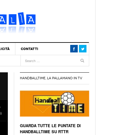
ICITÀ
CONTATTI
9 Brilla E Batte La
by Handball | L’Italia Under 19 Brilla E Batte La
- 26 October 2018
ancia!
HANDBALLTIME, LA PALLAMANO IN TV
e
e Il Girone
zionale U18 M | L’Italia Vince Il Girone
-
-
 Con La Svizzera
battuta: Sabato Semifinale Con La Svizzera
 August 2018
ante Anche Contro
zionale U18 M | Italia Brillante Anche Contro
t 2018
- 14 August 2018
 Finlandia: 32-17!
ittoria A Tbilisi:
zionale U18 M | Esordio Con Vittoria A Tbilisi:
GUARDA TUTTE LE PUNTATE DI
ust 2018
- 12 August 2018
recia Battuta 20-27
HANDBALLTIME SU RTTR