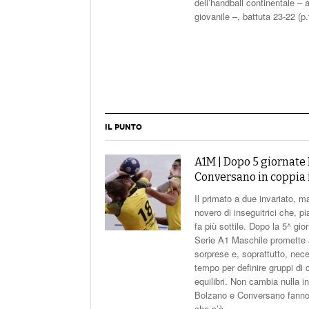
e proveniente direttamente da
dell’handball continentale –
giovanile –, battuta 23-22 (p.
IL PUNTO
A1M | Dopo 5 giornate
Conversano in coppia 
Il primato a due invariato, 
novero di inseguitrici che, pi
fa più sottile. Dopo la 5^ gior
Serie A1 Maschile promette
sorprese e, soprattutto, nece
tempo per definire gruppi di 
equilibri. Non cambia nulla i
Bolzano e Conversano fanno 