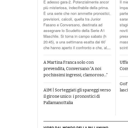
E adesso gara-2. Potenzialmente ancor
Il me
più misteriosa, indecifrabile della prima.
impaz
È una serie che non ammette pronostici,
part
previsioni, calcoli, quella tra Junior
saran
Fasano e Conversano, destinata ad
stag
assegnare lo Scudetto della Serie A1
novit
Maschile. Si torna in campo sabato (h
prese
20:45), a una settimana esatta dai 60’
mass
che hanno aperto il confronto e che, al
…
scint
A Martina Franca solo con
Uffi
prevendita, Conversano:”A noi
Con
pochissimi ingressi, clamoroso…”
GoFa
A1M | Sorteggiati gli spareggi verso
lasc
il girone unico: i pronostici di
PallamanoItalia