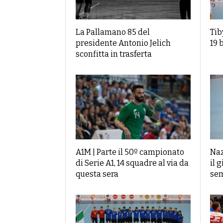
La Pallamano 85 del
Tib
presidente Antonio Jelich
19 
sconfitta in trasferta
A1M | Parte il 50º campionato
Naz
di Serie A1, 14 squadre al via da
il 
questa sera
sem