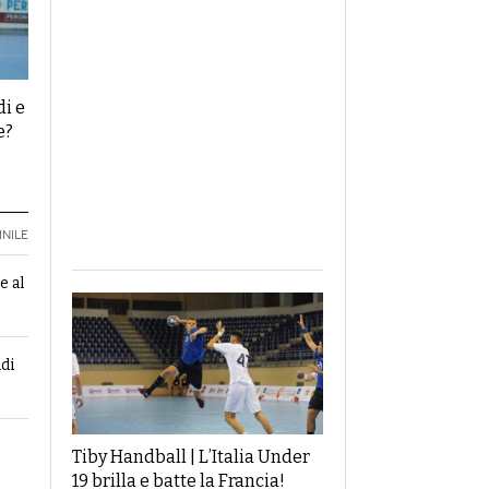
di e
e?
NILE
e al
di
Tiby Handball | L’Italia Under
19 brilla e batte la Francia!