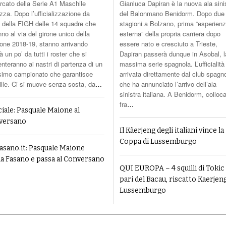
rcato della Serie A1 Maschile
Gianluca Dapiran è la nuova ala sini
za. Dopo l’ufficializzazione da
del Balonmano Benidorm. Dopo due
e della FIGH delle 14 squadre che
stagioni a Bolzano, prima “esperien
no al via del girone unico della
esterna” della propria carriera dopo
ione 2018-19, stanno arrivando
essere nato e cresciuto a Trieste,
à un po’ da tutti i roster che si
Dapiran passerà dunque in Asobal, l
nteranno ai nastri di partenza di un
massima serie spagnola. L’ufficialità
imo campionato che garantisce
arrivata direttamente dal club spagn
ille. Ci si muove senza sosta, da
…
che ha annunciato l’arrivo dell’ala
sinistra italiana. A Benidorm, colloc
fra
…
ciale: Pasquale Maione al
versano
Il Käerjeng degli italiani vince la
Coppa di Lussemburgo
sano.it: Pasquale Maione
ia Fasano e passa al Conversano
QUI EUROPA – 4 squilli di Tokic
pari del Bacau, riscatto Kaerjeng
Lussemburgo