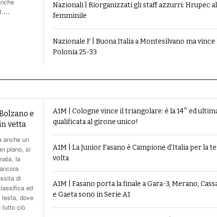
ll’élite
 anche
Nazionali | Riorganizzati gli staff azzurri: Hrupec al
t.
…
femminile
Nazionale F | Buona Italia a Montesilvano ma vince 
Polonia 25-33
A1M | Cologne vince il triangolare: è la 14^ ed ultim
 Bolzano e
qualificata al girone unico!
in vetta
ma anche un
A1M | La Junior Fasano è Campione d’Italia per la t
an piano, si
nata, la
volta
 ancora
ssita di
A1M | Fasano porta la finale a Gara-3, Merano, Cas
classifica ed
e Gaeta sono in Serie A1
n testa, dove
tutto ciò