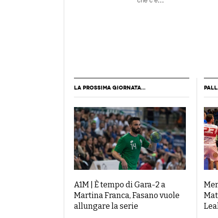
che c’è
…
LA PROSSIMA GIORNATA...
PAL
A1M | È tempo di Gara-2 a
Mer
Martina Franca, Fasano vuole
Mat
allungare la serie
Leal