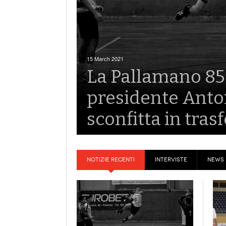
7 October 2018
A1M | Dopo 5 gi
Bolzano e Conve
coppia in vetta
NOTIZIE RECENTI
INTERVISTE
NEWS 