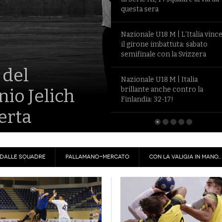
di Serie A1, 14 squadre al via da
A1F | Torna In Campo La Massima Serie
Nazionali | Riorganizzati Gli S
Na
questa sera
- 1 December
- 6 Jun
Femminile Con La 9^ Giornata
Hrupec Alla Femminile
Vi
2017
View All
View All
Nazionale U18 M | L’Italia vinc
il girone imbattuta: sabato
semifinale con la Svizzera
ornate
rsano in
Nazionale U18 M | Italia
brillante anche contro la
Finlandia: 32-17!
DALLE SQUADRE
PALLAMANO-MERCATO
CON LA VALIGIA IN MANO...