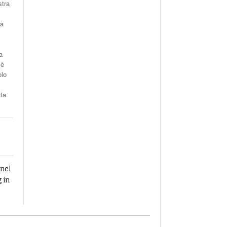
stra
za
a
 è
olo
ata
 nel
 in