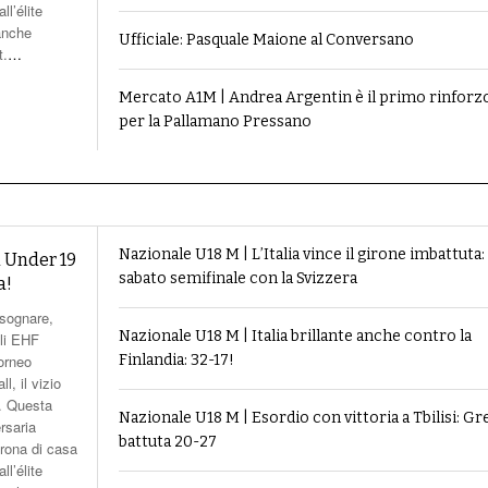
ripescate?
rona di casa
ll’élite
 anche
Ufficiale: Pasquale Maione al Conversano
t.
…
Mercato A1M | Andrea Argentin è il primo rinforz
per la Pallamano Pressano
Nazionale U18 M | L’Italia vince il girone imbattuta:
a Under 19
sabato semifinale con la Svizzera
a!
 sognare,
Nazionale U18 M | Italia brillante anche contro la
gli EHF
torneo
Finlandia: 32-17!
l, il vizio
e. Questa
Nazionale U18 M | Esordio con vittoria a Tbilisi: Gr
rsaria
battuta 20-27
rona di casa