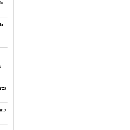
la
la
a
erza
sano