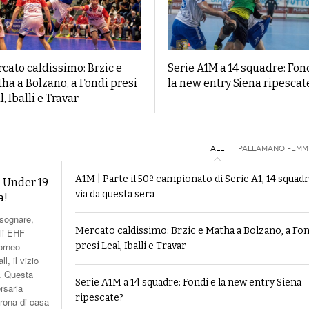
cato caldissimo: Brzic e
Serie A1M a 14 squadre: Fon
ha a Bolzano, a Fondi presi
la new entry Siena ripescat
l, Iballi e Travar
ALL
PALLAMANO FEMMI
A1M | Parte il 50º campionato di Serie A1, 14 squadr
a Under 19
via da questa sera
a!
 sognare,
Mercato caldissimo: Brzic e Matha a Bolzano, a Fon
gli EHF
torneo
presi Leal, Iballi e Travar
l, il vizio
e. Questa
Serie A1M a 14 squadre: Fondi e la new entry Siena
rsaria