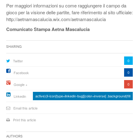
Per maggiori informazioni su come raggiungere il campo da
gioco per la visione delle partite, fare riferimento al sito ufficiale:
http://aetnamascalucia.wix.com/aetnamascalucia
Comunicato Stampa Aetna Mascalucia
Sharing
0
Twitter
0
Facebook
0
Google +
active){li-icon[type=linkedin-bug][color=inverse] .background{fill
Linkedin
Email this article
Print this article
Authors