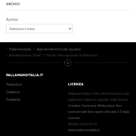
ARCHIVI
Archivi
PallamanoItalia
Approfondimenti sulle squadre
Manifestazione “Isole”, 1 Torneo Internazionale di Pallamano
PALLAMANOITALIA.IT
Redazione
LICENZA
Collabora
PallamanoItalia
: il
Sito d'informazione sulla
Pubblicità
pallamano italiana
è regolato dalla licenza
Creative Commons Attribuzione-Non
commerciale-Non opere derivate 2.5 Italia
License
.
Basato sul lavoro di
www.pallamanoitalia.it
.