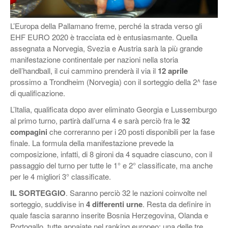
L’Europa della Pallamano freme, perché la strada verso gli
EHF EURO 2020 è tracciata ed è entusiasmante. Quella
assegnata a Norvegia, Svezia e Austria sarà la più grande
manifestazione continentale per nazioni nella storia
dell’handball, il cui cammino prenderà il via il
12 aprile
prossimo a Trondheim (Norvegia) con il sorteggio della 2^ fase
di qualificazione.
L’Italia, qualificata dopo aver eliminato Georgia e Lussemburgo
al primo turno, partirà dall’urna 4 e sarà perciò fra le
32
compagini
che correranno per i 20 posti disponibili per la fase
finale. La formula della manifestazione prevede la
composizione, infatti, di 8 gironi da 4 squadre ciascuno, con il
passaggio del turno per tutte le 1° e 2° classificate, ma anche
per le 4 migliori 3° classificate.
IL SORTEGGIO
. Saranno perciò 32 le nazioni coinvolte nel
sorteggio, suddivise in
4 differenti urne
. Resta da definire in
quale fascia saranno inserite Bosnia Herzegovina, Olanda e
Portogallo, tutte appaiate nel ranking europeo: una delle tre,