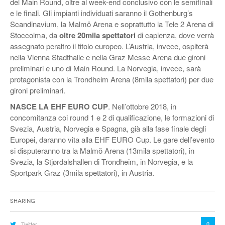
del Main Round, oltre al week-end conclusivo con le semifinali
e le finali. Gli impianti individuati saranno il Gothenburg’s
Scandinavium, la Malmö Arena e soprattutto la Tele 2 Arena di
Stoccolma, da
oltre 20mila spettatori
di capienza, dove verrà
assegnato peraltro il titolo europeo. L’Austria, invece, ospiterà
nella Vienna Stadthalle e nella Graz Messe Arena due gironi
preliminari e uno di Main Round. La Norvegia, invece, sarà
protagonista con la Trondheim Arena (8mila spettatori) per due
gironi preliminari.
NASCE LA EHF EURO CUP
. Nell’ottobre 2018, in
concomitanza coi round 1 e 2 di qualificazione, le formazioni di
Svezia, Austria, Norvegia e Spagna, già alla fase finale degli
Europei, daranno vita alla EHF EURO Cup. Le gare dell’evento
si disputeranno tra la Malmö Arena (13mila spettatori), in
Svezia, la Stjørdalshallen di Trondheim, in Norvegia, e la
Sportpark Graz (3mila spettatori), in Austria.
Sharing
0
Twitter