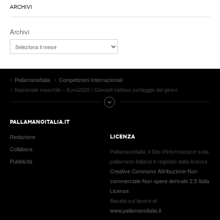
ARCHIVI
Archivi
PallamanoItalia
Competizioni Internazionali
Nazionale maschile – Euro2020 | Giovedì l’atteso sorteggio dei gironi
PALLAMANOITALIA.IT
Redazione
LICENZA
Collabora
PallamanoItalia
: il
Sito d'informazione sulla
Pubblicità
pallamano italiana
è regolato dalla licenza
Creative Commons Attribuzione-Non
commerciale-Non opere derivate 2.5 Italia
License
.
Basato sul lavoro di
www.pallamanoitalia.it
.