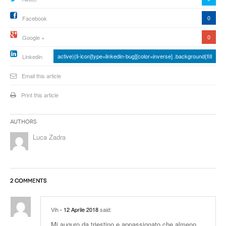
0
Facebook
0
Google +
active){li-icon[type=linkedin-bug][color=inverse] .background{fill
Linkedin
Email this article
Print this article
Authors
Luca Zadra
2 COMMENTS
Vih
- 12 Aprile 2018
said:
Mi auguro da triestino e appassionato che almeno