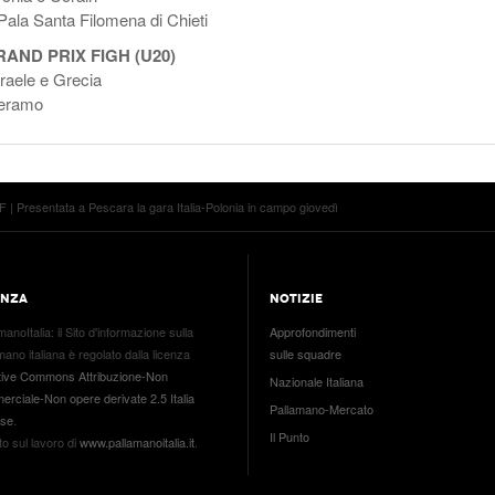
 Pala Santa Filomena di Chieti
AND PRIX FIGH (U20)
Israele e Grecia
 Teramo
F | Presentata a Pescara la gara Italia-Polonia in campo giovedì
ENZA
NOTIZIE
manoItalia
: il
Sito d'informazione sulla
Approfondimenti
mano italiana
è regolato dalla licenza
sulle squadre
tive Commons Attribuzione-Non
Nazionale Italiana
rciale-Non opere derivate 2.5 Italia
Pallamano-Mercato
nse
.
Il Punto
o sul lavoro di
www.pallamanoitalia.it
.