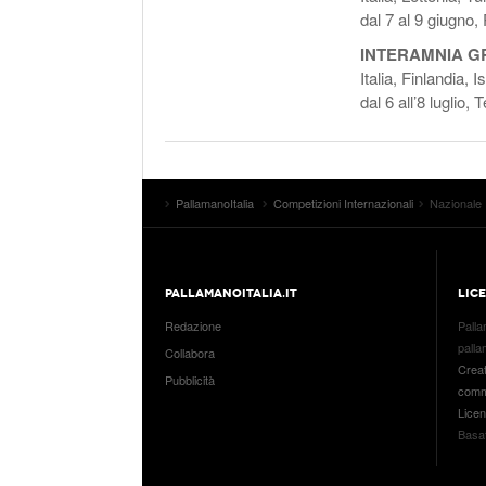
dal 7 al 9 giugno,
INTERAMNIA GR
Italia, Finlandia, 
dal 6 all’8 luglio,
PallamanoItalia
Competizioni Internazionali
Nazionale 
PALLAMANOITALIA.IT
LIC
Redazione
Palla
palla
Collabora
Crea
Pubblicità
comme
Lice
Basat