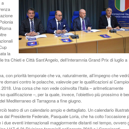
 a
A1F | Torna In Campo La Massima Serie
Nazionali | Riorganizzati Gli S
Na
erenza
- 1 December
- 6 Jun
Femminile Con La 9^ Giornata
Hrupec Alla Femminile
Vi
tazione
2017
View All
 Polonia
View All
a Roma
ltre
azionali
 Cup
ata la
 tra Chieti e Città Sant’Angelo, dell’Interamnia Grand Prix di luglio a
a, con priorità temporale che va, naturalmente, all’impegno che vedr
re domani contro le polacche, valevole per le qualificazioni ai Campio
a 2018. Una corsa che non vede coinvolta l’Italia – aritmeticamente
so qualificazione –, per la quale, invece, l’obiettivo più prossimo è be
 del Mediterraneo di Tarragona a fine giugno.
ciò teatro di un calendario ampio e dettagliato. Un calendario illustrat
 dal Presidente Federale, Pasquale Loria, che ha colto l’occasione 
 i due eventi internazionali maggiormente distanti nel tempo, ovvero g
 U17 di 2^ Divisione femminili nell’agosto 2019 e i Campionati