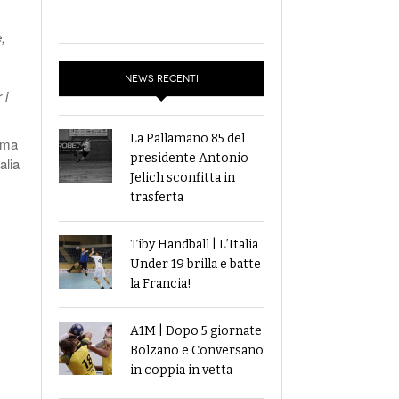
,
NEWS RECENTI
 i
La Pallamano 85 del
Roma
presidente Antonio
alia
Jelich sconfitta in
trasferta
Tiby Handball | L’Italia
Under 19 brilla e batte
la Francia!
A1M | Dopo 5 giornate
Bolzano e Conversano
in coppia in vetta