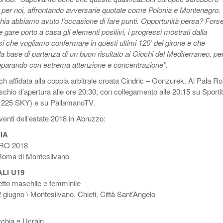
me per noi, affrontando avversarie quotate come Polonia e Montenegro.
hia abbiamo avuto l’occasione di fare punti. Opportunità persa? Forse
e gare porto a casa gli elementi positivi, i progressi mostrati dalla
i che vogliamo confermare in questi ultimi 120’ del girone e che
 base di partenza di un buon risultato ai Giochi del Mediterraneo, per
reparando con estrema attenzione e concentrazione”.
ch affidata alla coppia arbitrale croata Cindric – Gonzurek. Al Pala 
schio d’apertura alle ore 20:30, con collegamento alle 20:15 su Sportit
 225 SKY) e su PallamanoTV.
enti dell’estate 2018 in Abruzzo:
IA
URO 2018
Roma di Montesilvano
LI U19
detto maschile e femminile
 giugno \ Montesilvano, Chieti, Città Sant’Angelo
urchia e Ucrain