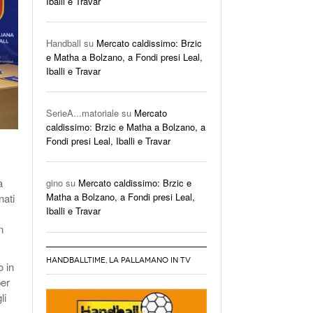
Iballi e Travar
taff Azzurri:
zionale F | Buona Italia A Montesilvano Ma
e 2018
- 31 May 2018
nce La Polonia 25-33
Handball
su
Mercato caldissimo: Brzic
View All
e Matha a Bolzano, a Fondi presi Leal,
Iballi e Travar
SerieA...matoriale
su
Mercato
caldissimo: Brzic e Matha a Bolzano, a
Fondi presi Leal, Iballi e Travar
à
gino
su
Mercato caldissimo: Brzic e
Matha a Bolzano, a Fondi presi Leal,
nati
Iballi e Travar
n
HANDBALLTIME, LA PALLAMANO IN TV
o in
per
li