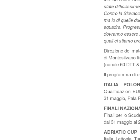
state difficilissi
Contro la Slovacc
ma io di quelle du
squadra. Progress
dovranno essere la
quali ci stiamo p
Direzione del mat
di Montesilvano fi
(canale 60 DTT &
Il programma di ev
ITALIA – POLON
Qualificazioni E
31 maggio, Pala 
FINALI NAZIONA
Finali per lo Scu
dal 31 maggio al 2
ADRIATIC CUP
Italia, Lettonia, T