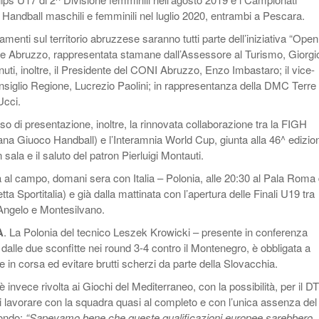
 Handball maschili e femminili nel luglio 2020, entrambi a Pescara.
amenti sul territorio abruzzese saranno tutti parte dell’iniziativa “Open
e Abruzzo, rappresentata stamane dall’Assessore al Turismo, Giorgi
nuti, inoltre, il Presidente del CONI Abruzzo, Enzo Imbastaro; il vice-
nsiglio Regione, Lucrezio Paolini; in rappresentanza della DMC Terre 
Ucci.
rso di presentazione, inoltre, la rinnovata collaborazione tra la FIGH
ana Giuoco Handball) e l’Interamnia World Cup, giunta alla 46^ edizio
sala e il saluto del patron Pierluigi Montauti.
a al campo, domani sera con Italia – Polonia, alle 20:30 al Pala Roma 
ta Sportitalia) e già dalla mattinata con l’apertura delle Finali U19 tra
’Angelo e Montesilvano.
A
. La Polonia del tecnico Leszek Krowicki – presente in conferenza
alle due sconfitte nei round 3-4 contro il Montenegro, è obbligata a
e in corsa ed evitare brutti scherzi da parte della Slovacchia.
a è invece rivolta ai Giochi del Mediterraneo, con la possibilità, per il DT
 di lavorare con la squadra quasi al completo e con l’unica assenza del
tondo:
“Sapevamo bene che queste qualificazioni europee sarebbero