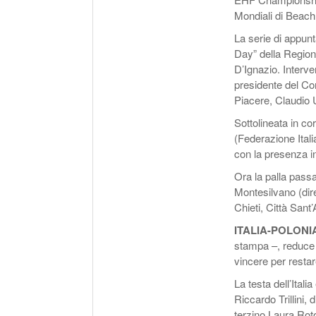
Mondiali di Beach
La serie di appunt
Day” della Region
D’Ignazio. Interve
presidente del Co
Piacere, Claudio 
Sottolineata in co
(Federazione Itali
con la presenza in 
Ora la palla pass
Montesilvano (diret
Chieti, Città Sant
ITALIA-POLONI
stampa –, reduce d
vincere per restar
La testa dell’Itali
Riccardo Trillini,
terzino Laura Ro