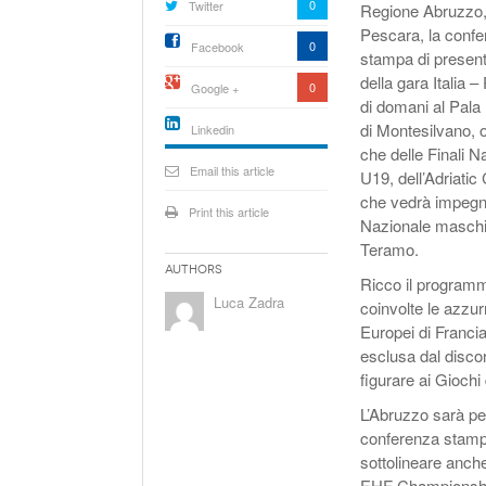
0
Twitter
Regione Abruzzo,
Pescara, la conf
0
Facebook
stampa di presen
della gara Italia –
0
Google +
di domani al Pal
di Montesilvano, o
Linkedin
che delle Finali N
active){li-
icon[type=linkedin-bug]
Email this article
U19, dell’Adriatic
[color=inverse]
.background{fill
che vedrà impegn
Print this article
Nazionale maschile
Teramo.
Authors
Ricco il programm
Luca Zadra
coinvolte le azzur
Europei di Franci
esclusa dal discor
figurare ai Giochi
L’Abruzzo sarà per
conferenza stampa
sottolineare anche
EHF Championships